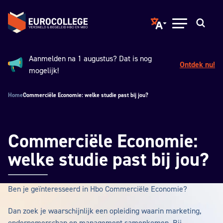
Spring naar hoofdinhoud
Terug naar de homepage
Translate page to ano
Open menu
Zoeken
Aanmelden na 1 augustus? Dat is nog
Ontdek nu!
Aankondiging:
mogelijk!
Home
Commerciële Economie: welke studie past bij jou?
Commerciële Economie:
welke studie past bij jou?
Ben je geïnteresseerd in Hbo Commerciële Economie?
Dan zoek je waarschijnlijk een opleiding waarin marketing,