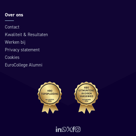
Over ons
Contact
Kwaliteit & Resultaten
Werken bij
Privacy statement
Cookies
EuroCollege Alumni
Volg ons op LinkedIn
Neem contact op via WhatsApp
Volg ons op X (voorheen Twitter)
Volg ons op Facebook
Volg ons op Instagram