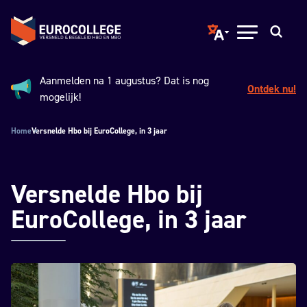
Spring naar hoofdinhoud
Terug naar de homepage
Translate page to ano
Open menu
Zoeken
Aanmelden na 1 augustus? Dat is nog
Ontdek nu!
Aankondiging:
mogelijk!
Home
Versnelde Hbo bij EuroCollege, in 3 jaar
Versnelde Hbo bij
EuroCollege, in 3 jaar