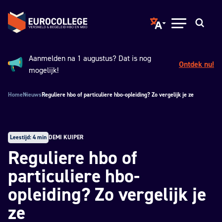
Spring naar hoofdinhoud
Terug naar de homepage
Translate page to ano
Open menu
Zoeken
Aanmelden na 1 augustus? Dat is nog
Ontdek nu!
Aankondiging:
mogelijk!
Home
Nieuws
Reguliere hbo of particuliere hbo-opleiding? Zo vergelijk je ze
Leestijd: 4 min
DEMI KUIPER
Reguliere hbo of
particuliere hbo-
opleiding? Zo vergelijk je
ze