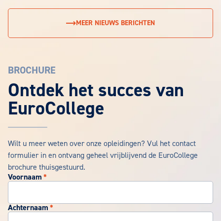
MEER NIEUWS BERICHTEN
BROCHURE
EuroCollege Brochure aanvragen
Ontdek het succes van
EuroCollege
Wilt u meer weten over onze opleidingen? Vul het contact
formulier in en ontvang geheel vrijblijvend de EuroCollege
brochure thuisgestuurd.
Voornaam
*
Achternaam
*