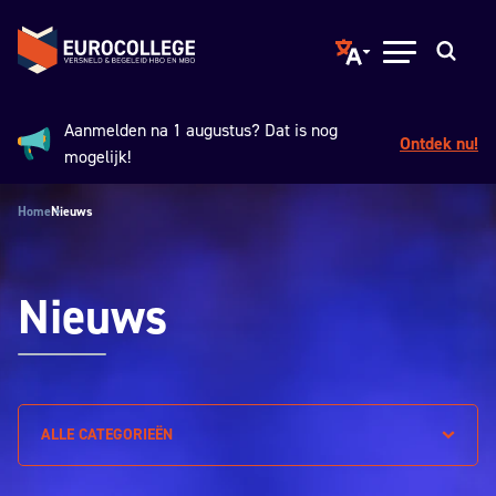
Spring naar hoofdinhoud
Terug naar de homepage
Translate page to ano
Open menu
Zoeken
Aanmelden na 1 augustus? Dat is nog
Ontdek nu!
Aankondiging:
mogelijk!
Home
Nieuws
Nieuws
ALLE CATEGORIEËN