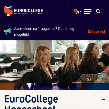
Spring naar hoofdinhoud
Terug naar de homepage
Translate page to ano
Open menu
Zoeken
Aanmelden na 1 augustus? Dat is nog
Ontdek nu!
Aankondiging:
mogelijk!
EuroCollege
-