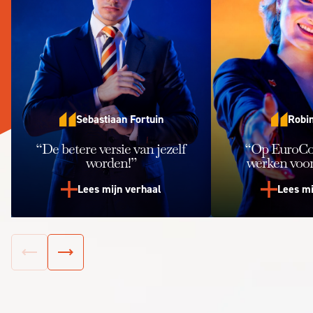
Sebastiaan Fortuin
Robin
“De betere versie van jezelf
“Op EuroCol
worden!”
werken voor
Lees mijn verhaal
Lees mi
Vorige slide
Volgende slide