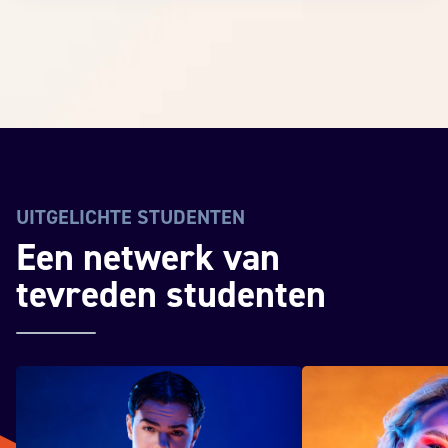
UITGELICHTE STUDENTEN
Reviews van studenten
Een netwerk van
tevreden studenten