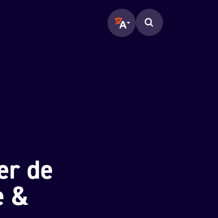
Translate page to another langu
Zoeken op de pagina.
er de
e &