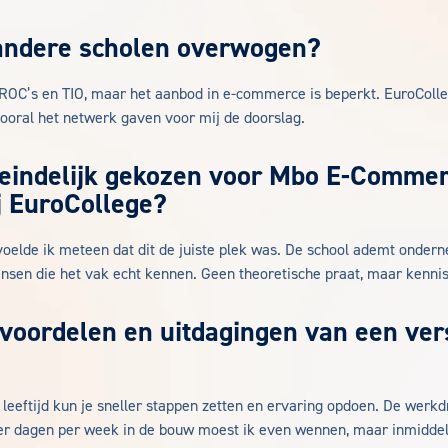
 andere scholen overwogen?
ROC’s en TIO, maar het aanbod in e-commerce is beperkt. EuroColle
vooral het netwerk gaven voor mij de doorslag.
eindelijk gekozen voor Mbo E-Comme
ij EuroCollege?
voelde ik meteen dat dit de juiste plek was. De school ademt onder
ensen die het vak echt kennen. Geen theoretische praat, maar kennis 
 voordelen en uitdagingen van een ve
e leeftijd kun je sneller stappen zetten en ervaring opdoen. De werk
vier dagen per week in de bouw moest ik even wennen, maar inmiddels