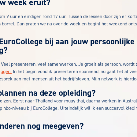
uw week eruit?
m 9 uur en eindigen rond 17 uur. Tussen de lessen door zijn er kort
n borrel. Dan praten we na over de week en begint het weekend ont
EuroCollege bij aan jouw persoonlijke
g?
 Veel presenteren, veel samenwerken. Je groeit als persoon, wordt 
eggen.
In het begin vond ik presenteren spannend, nu gaat het al veel
sprek aan met mensen uit het bedrijfsleven. Mijn netwerk is hierdoo
 plannen na deze opleiding?
reizen. Eerst naar Thailand voor muay thai, daarna werken in Austral
p hbo-niveau bij EuroCollege. Uiteindelijk wil ik een succesvol kled
 anderen nog meegeven?