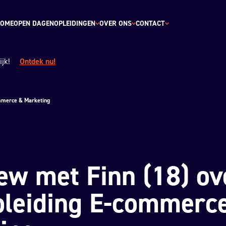
OME
OPEN DAGEN
OPLEIDINGEN
OVER ONS
CONTACT
jk!
Ontdek nu!
ommerce & Marketing
iew met Finn (18) ov
leiding E-commerc