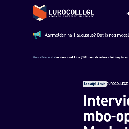
Spring naar hoofdinhoud
Terug naar de homepage
H
Aanmelden na 1 augustus? Dat is nog mogeli
Aankondiging:
Home
Nieuws
Interview met Finn (18) over de mbo-opleiding E-c
Leestijd: 3 min
EUROCOLLEGE
Interv
mbo-op