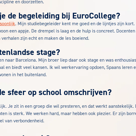
scipline en doorzetten.
je de begeleiding bij EuroCollege?
soonlijk
. Mijn studiebegeleider kent me goed en de lijntjes zijn kort. 
woon een appje. De drempel is laag en de hulp is concreet. Docenten
n verhalen zijn echt en maken de les boeiend.
itenlandse stage?
en naar Barcelona. Mijn broer liep daar ook stage en was enthousiast
naal en biedt veel kansen. Ik wil werkervaring opdoen, Spaans leren
wonen in het buitenland.
de sfeer op school omschrijven?
ijk. Je zit in een groep die wil presteren, en dat werkt aanstekelijk
ten is sterk. We werken hard, maar hebben ook plezier. Er zijn borr
el van verbondenheid.