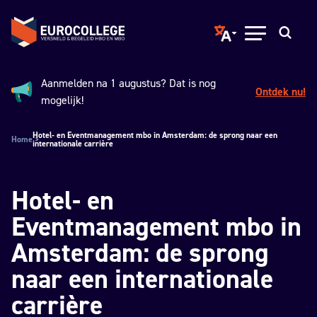
Spring naar hoofdinhoud
Terug naar de homepage
Translate page to ano
Open menu
Zoeken
Aanmelden na 1 augustus? Dat is nog
Ontdek nu!
Aankondiging:
mogelijk!
Hotel- en Eventmanagement mbo in Amsterdam: de sprong naar een
Home
internationale carrière
Hotel- en
Eventmanagement mbo in
Amsterdam: de sprong
naar een internationale
carrière