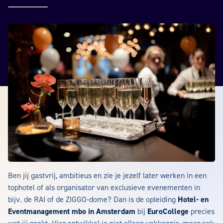
Ben jij gastvrij, ambitieus en zie je jezelf later werken in een
tophotel of als organisator van exclusieve evenementen in
bijv. de RAI of de ZIGGO-dome? Dan is de opleiding
Hotel- en
Eventmanagement mbo in Amsterdam
bij
EuroCollege
precies