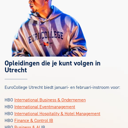
Opleidingen die je kunt volgen in
Utrecht
EuroCollege Utrecht biedt januari- en februari-instroom voor:
HBO
International Business & Ondernemen
HBO
International Eventmanagement
HBO
International Hospitality & Hotel Management
HBO
Finance & Control IB
HBO
Business & AI
IB