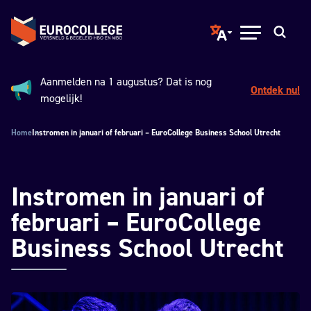
Spring naar hoofdinhoud
Terug naar de homepage
Translate page to ano
Open menu
Zoeken
Aanmelden na 1 augustus? Dat is nog
Ontdek nu!
Aankondiging:
mogelijk!
Home
Instromen in januari of februari – EuroCollege Business School Utrecht
Instromen in januari of
februari – EuroCollege
Business School Utrecht