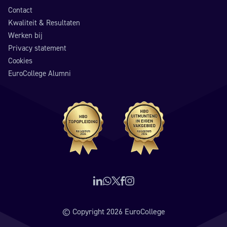
Contact
Kwaliteit & Resultaten
Werken bij
Privacy statement
Cookies
EuroCollege Alumni
Volg ons op LinkedIn
Neem contact op via WhatsApp
Volg ons op X (voorheen Twitter)
Volg ons op Facebook
Volg ons op Instagram
© Copyright 2026 EuroCollege