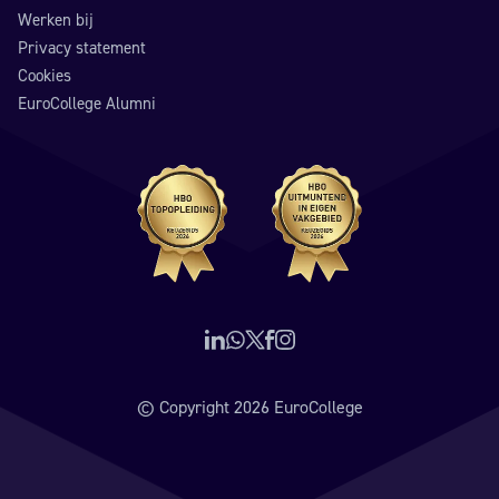
Werken bij
Privacy statement
Cookies
EuroCollege Alumni
Volg ons op LinkedIn
Neem contact op via WhatsApp
Volg ons op X (voorheen Twitter)
Volg ons op Facebook
Volg ons op Instagram
© Copyright 2026 EuroCollege