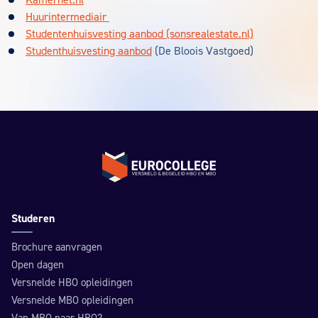
Kamernet.nl
Huurintermediair
Studentenhuisvesting aanbod (sonsrealestate.nl)
Studenthuisvesting aanbod
(De Bloois Vastgoed)
Terug naar de homepage
Studeren
Brochure aanvragen
Open dagen
Versnelde HBO opleidingen
Versnelde MBO opleidingen