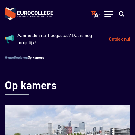
Spring naar hoofdinhoud
Terug naar de homepage
Translate page to ano
Open menu
Zoeken
Aanmelden na 1 augustus? Dat is nog
Ontdek nu!
Aankondiging:
mogelijk!
Home
Studeren
Op kamers
Op kamers