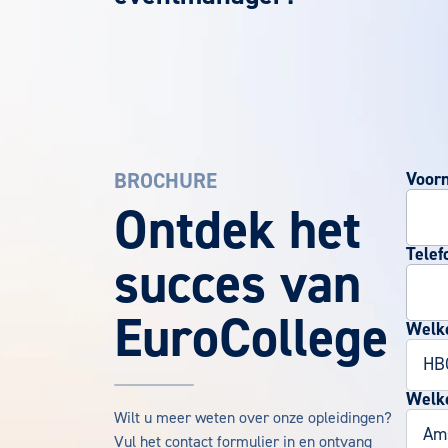
BROCHURE
Voor
EuroCollege Brochure aanvragen
Ontdek het
Telef
succes van
EuroCollege
Welke
Welke
Wilt u meer weten over onze opleidingen?
Vul het contact formulier in en ontvang