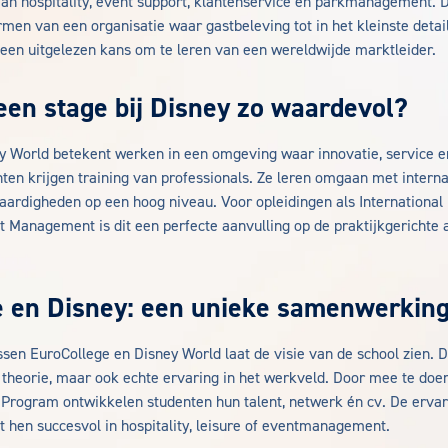
an hospitality, event support, klantenservice en parkmanagement. 
rmen van een organisatie waar gastbeleving tot in het kleinste deta
t een uitgelezen kans om te leren van een wereldwijde marktleider.
en stage bij Disney zo waardevol?
ey World betekent werken in een omgeving waar innovatie, service e
n krijgen training van professionals. Ze leren omgaan met interna
aardigheden op een hoog niveau. Voor opleidingen als International 
Management is dit een perfecte aanvulling op de praktijkgerichte
e en Disney: een unieke samenwerkin
en EuroCollege en Disney World laat de visie van de school zien. D
n theorie, maar ook echte ervaring in het werkveld. Door mee te doe
e Program ontwikkelen studenten hun talent, netwerk én cv. De ervar
t hen succesvol in hospitality, leisure of eventmanagement.