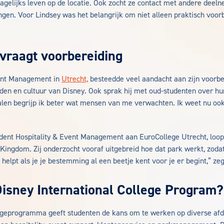
dagelijks leven op de locatie. Ook zocht ze contact met andere deel
ngen. Voor Lindsey was het belangrijk om niet alleen praktisch voorb
vraagt voorbereiding
ent Management in
Utrecht,
besteedde veel aandacht aan zijn voorber
en en cultuur van Disney. Ook sprak hij met oud-studenten over hun
alen begrijp ik beter wat mensen van me verwachten. Ik weet nu ook
udent Hospitality & Event Management aan EuroCollege Utrecht, loopt
ingdom. Zij onderzocht vooraf uitgebreid hoe dat park werkt, zoda
 helpt als je je bestemming al een beetje kent voor je er begint,” zeg
Disney International College Program?
tageprogramma geeft studenten de kans om te werken op diverse afd