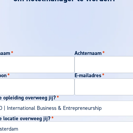
naam
*
Achternaam
*
oon
*
E-mailadres
*
 opleiding overweeg jij?
*
 locatie overweeg jij?
*