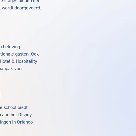
De stages bieden een
il wordt doorgevoerd.
n beleving
tionale gasten. Ook
Hotel & Hospitality
 aanpak van
g
e school biedt
n aan het Disney
ingen in Orlando