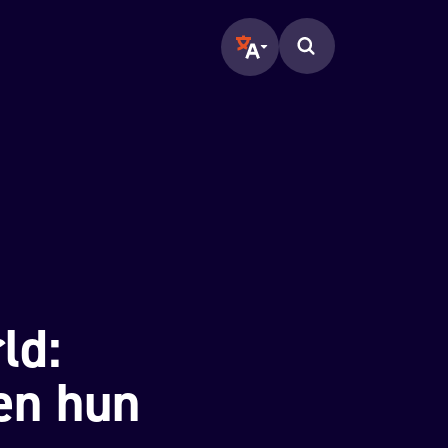
Translate page to another langu
Zoeken op de pagina.
ld:
en hun