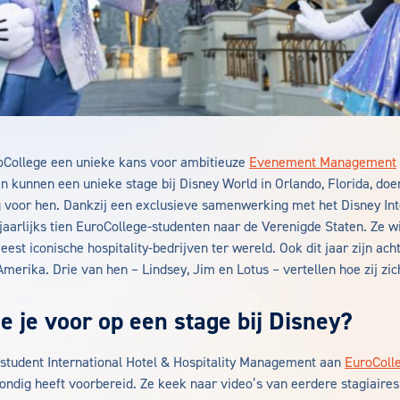
oCollege een unieke kans voor ambitieuze
Evenement Management
n kunnen een unieke stage bij Disney World in Orlando, Florida, doen
 voor hen. Dankzij een exclusieve samenwerking met het Disney Int
aarlijks tien EuroCollege-studenten naar de Verenigde Staten. Ze wi
est iconische hospitality-bedrijven ter wereld. Ook dit jaar zijn ach
merika. Drie van hen – Lindsey, Jim en Lotus – vertellen hoe zij zi
e je voor op een stage bij Disney?
student International Hotel & Hospitality Management aan
EuroColl
grondig heeft voorbereid. Ze keek naar video’s van eerdere stagiaire