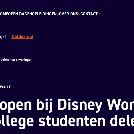
OME
OPEN DAGEN
OPLEIDINGEN
OVER ONS
CONTACT
jk!
Ontdek nu!
 delen hun ervaringen
 WALLE
lopen bij Disney Wor
llege studenten del