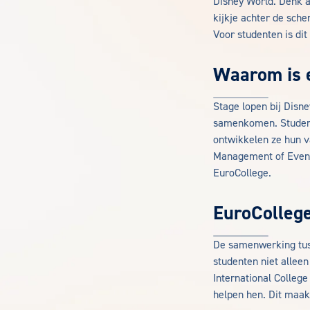
Disney World. Denk a
kijkje achter de sche
Voor studenten is di
Waarom is e
Stage lopen bij Disn
samenkomen. Studente
ontwikkelen ze hun v
Management of Event 
EuroCollege.
EuroColleg
De samenwerking tuss
studenten niet allee
International Colleg
helpen hen. Dit maak