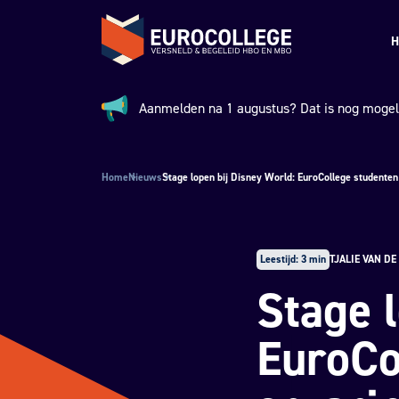
Spring naar hoofdinhoud
Terug naar de homepage
H
Aanmelden na 1 augustus? Dat is nog mogeli
Aankondiging:
Home
Nieuws
Stage lopen bij Disney World: EuroCollege studenten
Leestijd: 3 min
TJALIE VAN DE
Stage 
EuroCo