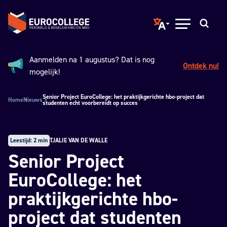
Spring naar hoofdinhoud
Terug naar de homepage
Translate page to ano
Open menu
Zoeken
Aanmelden na 1 augustus? Dat is nog
Ontdek nu!
Aankondiging:
mogelijk!
Senior Project EuroCollege: het praktijkgerichte hbo-project dat
Home
Nieuws
studenten echt voorbereidt op succes
Leestijd: 2 min
TJALIE VAN DE WALLE
Senior Project
EuroCollege: het
praktijkgerichte hbo-
project dat studenten