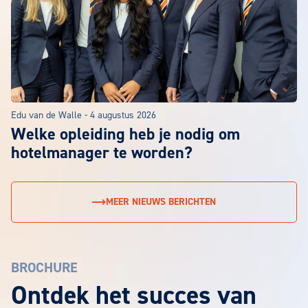
Edu van de Walle
-
4 augustus 2026
Welke opleiding heb je nodig om
hotelmanager te worden?
MEER NIEUWS BERICHTEN
BROCHURE
EuroCollege Brochure aanvragen
Ontdek het succes van