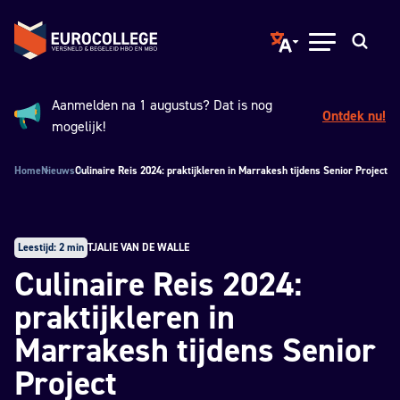
Spring naar hoofdinhoud
Terug naar de homepage
Translate page to ano
Open menu
Zoeken
Aanmelden na 1 augustus? Dat is nog
Ontdek nu!
Aankondiging:
mogelijk!
Home
Nieuws
Culinaire Reis 2024: praktijkleren in Marrakesh tijdens Senior Project
Leestijd: 2 min
TJALIE VAN DE WALLE
Culinaire Reis 2024:
praktijkleren in
Marrakesh tijdens Senior
Project