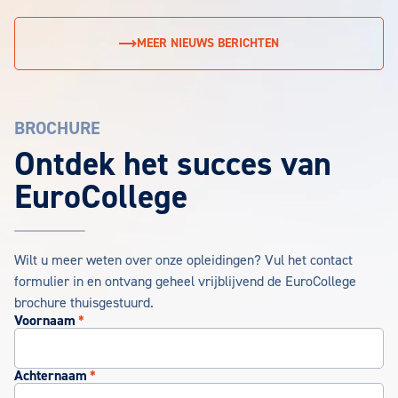
MEER NIEUWS BERICHTEN
BROCHURE
EuroCollege Brochure aanvragen
Ontdek het succes van
EuroCollege
Wilt u meer weten over onze opleidingen? Vul het contact
formulier in en ontvang geheel vrijblijvend de EuroCollege
brochure thuisgestuurd.
Voornaam
*
Achternaam
*