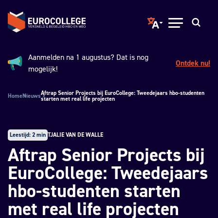
Spring naar hoofdinhoud
Terug naar de homepage
Translate page to ano
Open menu
Zoeken
Aanmelden na 1 augustus? Dat is nog
Ontdek nu!
Aankondiging:
mogelijk!
Aftrap Senior Projects bij EuroCollege: Tweedejaars hbo-studenten
Home
Nieuws
starten met real life projecten
Leestijd: 2 min
TJALIE VAN DE WALLE
Aftrap Senior Projects bij
EuroCollege: Tweedejaars
hbo-studenten starten
met real life projecten