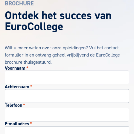
BROCHURE
EuroCollege Brochure aanvragen
Ontdek het succes van
EuroCollege
Wilt u meer weten over onze opleidingen? Vul het contact
formulier in en ontvang geheel vrijblijvend de EuroCollege
brochure thuisgestuurd.
Voornaam
*
Achternaam
*
Telefoon
*
E-mailadres
*