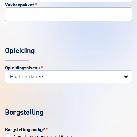
Vakkenpakket
*
Opleiding
Opleidingsniveau
*
Borgstelling
Borgstelling nodig?
*
Nee, ik ben ouder dan 18 jaar