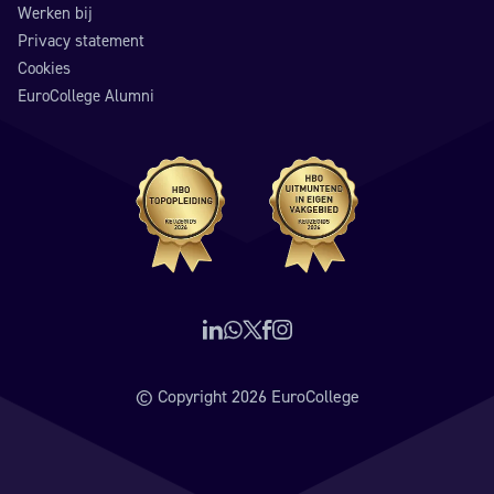
Werken bij
Privacy statement
Cookies
EuroCollege Alumni
Volg ons op LinkedIn
Neem contact op via WhatsApp
Volg ons op X (voorheen Twitter)
Volg ons op Facebook
Volg ons op Instagram
© Copyright 2026 EuroCollege