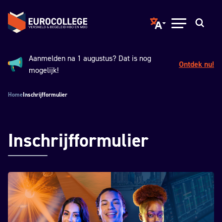
Spring naar hoofdinhoud
Terug naar de homepage
Translate page to ano
Open menu
Zoeken
Aanmelden na 1 augustus? Dat is nog
Ontdek nu!
Aankondiging:
mogelijk!
Home
Inschrijfformulier
Inschrijfformulier