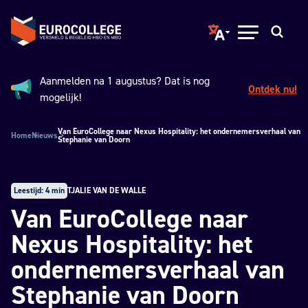
Spring naar hoofdinhoud
Terug naar de homepage
Translate page to ano
Open menu
Zoeken
Aanmelden na 1 augustus? Dat is nog
Ontdek nu!
Aankondiging:
mogelijk!
Van EuroCollege naar Nexus Hospitality: het ondernemersverhaal van
Home
Nieuws
Stephanie van Doorn
Leestijd: 4 min
TJALIE VAN DE WALLE
Van EuroCollege naar
Nexus Hospitality: het
ondernemersverhaal van
Stephanie van Doorn