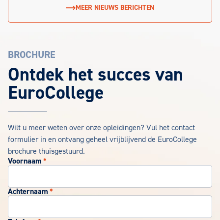
MEER NIEUWS BERICHTEN
BROCHURE
EuroCollege Brochure aanvragen
Ontdek het succes van
EuroCollege
Wilt u meer weten over onze opleidingen? Vul het contact
formulier in en ontvang geheel vrijblijvend de EuroCollege
brochure thuisgestuurd.
Voornaam
*
Achternaam
*