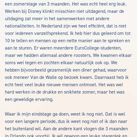
een zomerstage van 3 maanden. Het was echt heel erg leuk.
Werken bij Disney klinkt misschien niet uitdagend, maar de
uitdaging zat meer in het samenwerken met andere
nationaliteiten. In Nederland zijn we heel efficiënt, dat is niet
voor iedereen vanzelfsprekend. Ik heb hier dus geleerd om tot
10 te tellen en mensen op een nette manier aan te spreken en
aan te sturen. Er waren meerdere EuroCollege-studenten,
maar we hadden allemaal andere roosters. We kwamen elkaar
soms wel tegen en zochten elkaar natuurlijk ook op. We
hebben bijvoorbeeld gezamenlijk een diner gehad, waarvoor
ook meneer Van de Walle op bezoek kwam. Daarnaast heb ik
echt heel veel leuke nieuwe mensen ontmoet. Het was wel
hard werken in de drukke en snikhete zomer, maar het was
een geweldige ervaring.
Waar ik mijn eindstage ga doen, weet ik nog niet. Dat is wel
voor een langere periode, dus ik weet nog niet of ik dan naar
het buitenland wil. Aan de andere kant vlogen die 3 maanden
in Orlando ook voorbij. Ik wil gewoon een leuke stageplek en