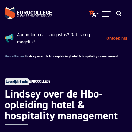
Spring naar hoofdinhoud
Terug naar de homepage
Translate page to ano
Open menu
Zoeken
Aanmelden na 1 augustus? Dat is nog
Ontdek nu!
Aankondiging:
mogelijk!
Home
Nieuws
Lindsey over de Hbo-opleiding hotel & hospitality management
Leestijd: 6 min
EUROCOLLEGE
Lindsey over de Hbo-
opleiding hotel &
hospitality management