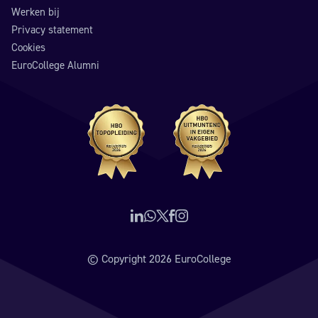
Werken bij
Privacy statement
Cookies
EuroCollege Alumni
Volg ons op LinkedIn
Neem contact op via WhatsApp
Volg ons op X (voorheen Twitter)
Volg ons op Facebook
Volg ons op Instagram
© Copyright 2026 EuroCollege