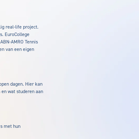
 real-life project.
es. EuroCollege
et ABN-AMRO Tennis
len van een eigen
open dagen. Hier kan
en en wat studeren aan
es met hun