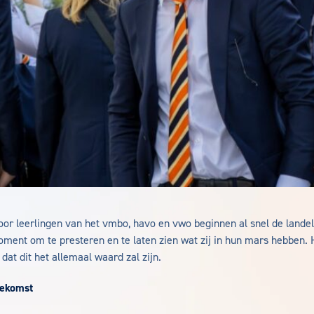
 Voor leerlingen van het vmbo, havo en vwo beginnen al snel de land
moment om te presteren en te laten zien wat zij in hun mars hebben.
 dat dit het allemaal waard zal zijn.
oekomst