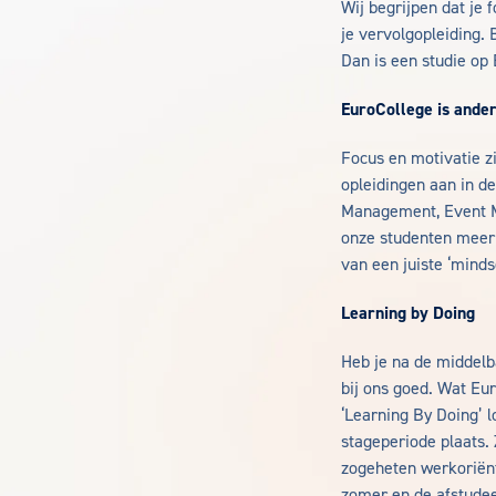
Wij begrijpen dat je 
je vervolgopleiding. 
Dan is een studie op 
EuroCollege is ande
Focus en motivatie zi
opleidingen aan in d
Management, Event Ma
onze studenten meer 
van een juiste ‘mindse
Learning by Doing
Heb je na de middelb
bij ons goed. Wat Eur
‘Learning By Doing’ l
stageperiode plaats.
zogeheten werkoriënt
zomer en de afstude