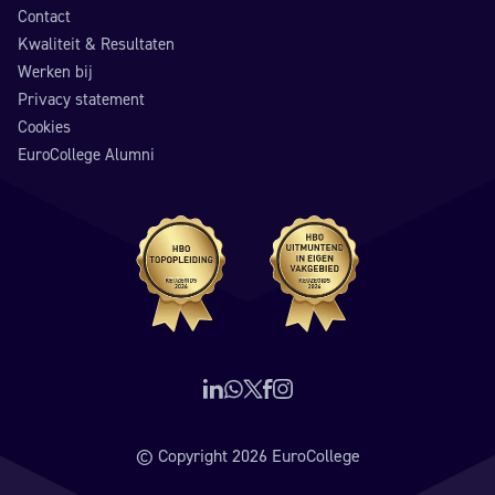
Contact
Kwaliteit & Resultaten
Werken bij
Privacy statement
Cookies
EuroCollege Alumni
Volg ons op LinkedIn
Neem contact op via WhatsApp
Volg ons op X (voorheen Twitter)
Volg ons op Facebook
Volg ons op Instagram
© Copyright 2026 EuroCollege