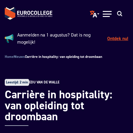
Spring naar hoofdinhoud
Terug naar de homepage
Translate page to ano
Open menu
Zoeken
Aanmelden na 1 augustus? Dat is nog
Ontdek nu!
Aankondiging:
mogelijk!
Home
Nieuws
Carrière in hospitality: van opleiding tot droombaan
Leestijd: 2 min
EDU VAN DE WALLE
Carrière in hospitality:
van opleiding tot
droombaan