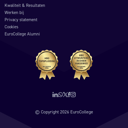
Kwaliteit & Resultaten
Werken bij
Privacy statement
Cookies
EuroCollege Alumni
Volg ons op LinkedIn
Neem contact op via WhatsApp
Volg ons op X (voorheen Twitter)
Volg ons op Facebook
Volg ons op Instagram
© Copyright 2026 EuroCollege