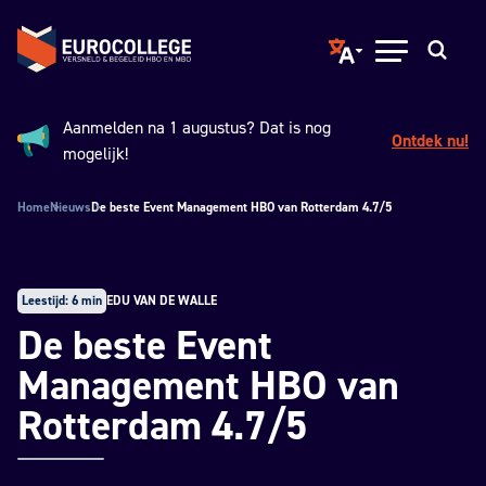
Spring naar hoofdinhoud
Terug naar de homepage
Translate page to ano
Open menu
Zoeken
Aanmelden na 1 augustus? Dat is nog
Ontdek nu!
Aankondiging:
mogelijk!
Home
Nieuws
De beste Event Management HBO van Rotterdam 4.7/5
Leestijd: 6 min
EDU VAN DE WALLE
De beste Event
Management HBO van
Rotterdam 4.7/5