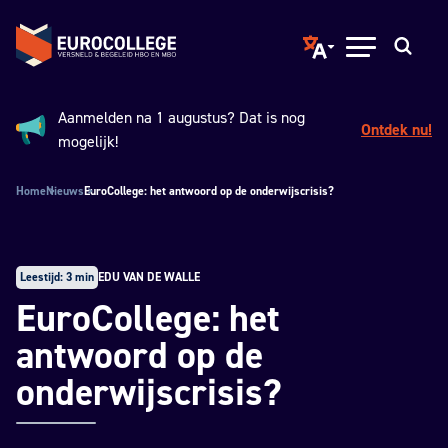
Spring naar hoofdinhoud
Terug naar de homepage
Translate page to ano
Open menu
Zoeken
Aanmelden na 1 augustus? Dat is nog
Ontdek nu!
Aankondiging:
mogelijk!
Home
Nieuws
EuroCollege: het antwoord op de onderwijscrisis?
Leestijd: 3 min
EDU VAN DE WALLE
EuroCollege: het
antwoord op de
onderwijscrisis?