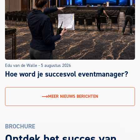
Edu van de Walle
-
5 augustus 2026
Hoe word je succesvol eventmanager?
MEER NIEUWS BERICHTEN
BROCHURE
EuroCollege Brochure aanvragen
Ontdek het succes van