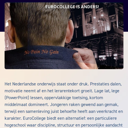
Het Nederlandse onderwijs staat onder druk. Prestaties dalen,
motivatie neemt af en het lerarentekort groeit. Lage lat, lege
(PowerPoint) lessen, oppervlakkige toetsing, kortom
middelmaat domineert. Jongeren raken gewend aan gemak,
terwijl een samenleving juist behoefte heeft aan veerkracht en
karakter. EuroCollege biedt een alternatief: een particuliere
hogeschool waar discipline, structuur en persoonlijke aandacht