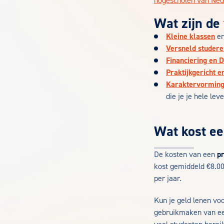
hogescholen van Ned
Wat zijn de
Kleine klassen
e
Versneld studere
Financiering en 
Praktijkgericht 
Karaktervorming
die je je hele le
Wat kost ee
De kosten van een
p
kost gemiddeld €8.000
per jaar.
Kun je geld lenen voo
gebruikmaken van een