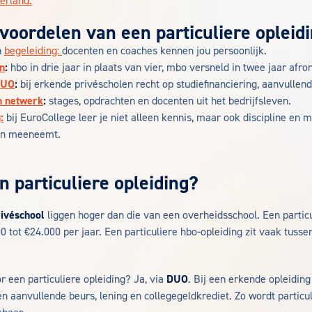
erland.
 voordelen van een particuliere opleid
n
begeleiding:
docenten en coaches kennen jou persoonlijk.
n
:
hbo in drie jaar in plaats van vier, mbo versneld in twee jaar afro
DUO
:
bij erkende privéscholen recht op studiefinanciering, aanvullend
en netwerk
:
stages, opdrachten en docenten uit het bedrijfsleven.
:
bij EuroCollege leer je niet alleen kennis, maar ook discipline en m
ven meeneemt.
n particuliere opleiding?
rivéschool
liggen hoger dan die van een overheidsschool. Een partic
 tot €24.000 per jaar. Een particuliere hbo-opleiding zit vaak tuss
r een particuliere opleiding? Ja, via
DUO
. Bij een erkende opleiding
 aanvullende beurs, lening en collegegeldkrediet. Zo wordt particul