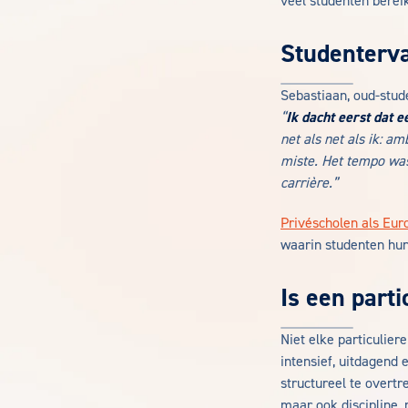
veel studenten berei
Studenterva
Sebastiaan, oud-stud
“
Ik dacht eerst dat 
net als net als ik: a
miste. Het tempo was
carrière.”
Privéscholen als Eur
waarin studenten hun
Is een part
Niet elke particulier
intensief, uitdagend 
structureel te overt
maar ook discipline,