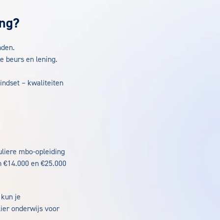
ing?
nden.
e beurs en lening.
indset – kwaliteiten
uliere mbo-opleiding
en €14.000 en €25.000
 kun je
ier onderwijs voor