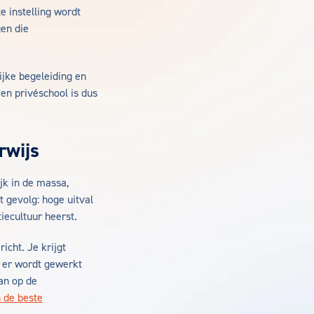
e instelling wordt
gen die
ijke begeleiding en
Een privéschool is dus
rwijs
jk in de massa,
t gevolg: hoge uitval
tiecultuur heerst.
icht. Je krijgt
n er wordt gewerkt
aan op de
n de beste