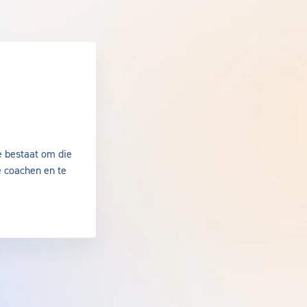
de Walle
e bestaat om die
e coachen en te