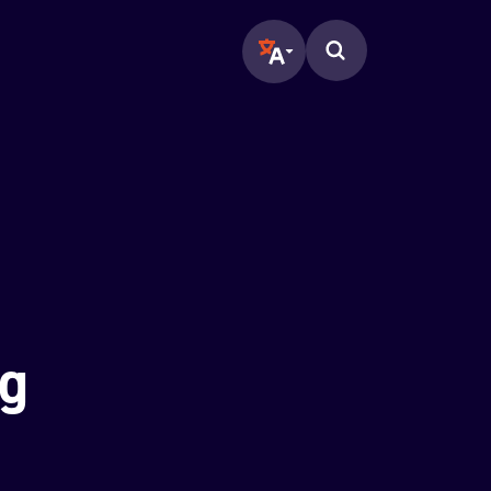
Translate page to another langu
Zoeken op de pagina.
ng