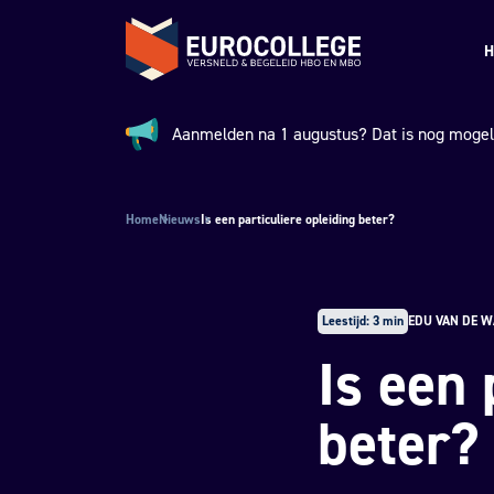
Spring naar hoofdinhoud
Terug naar de homepage
H
Aanmelden na 1 augustus? Dat is nog mogeli
Aankondiging:
Home
Nieuws
Is een particuliere opleiding beter?
Leestijd: 3 min
EDU VAN DE W
Is een 
beter?