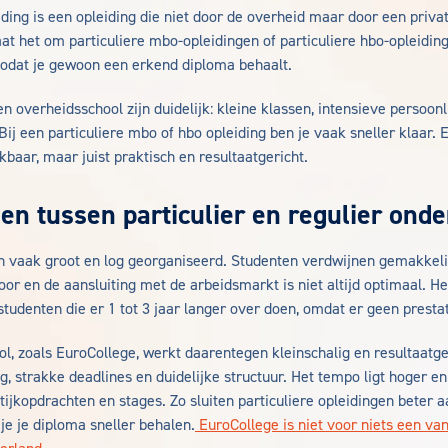
iding is een opleiding die niet door de overheid maar door een privat
t het om particuliere mbo-opleidingen of particuliere hbo-opleidin
 zodat je gewoon een erkend diploma behaalt.
n overheidsschool zijn duidelijk: kleine klassen, intensieve persoonl
Bij een particuliere mbo of hbo opleiding ben je vaak sneller klaar. 
ikbaar, maar juist praktisch en resultaatgericht.
len tussen particulier en regulier onde
jn vaak groot en log georganiseerd. Studenten verdwijnen gemakkeli
oor en de aansluiting met de arbeidsmarkt is niet altijd optimaal. He
 studenten die er 1 tot 3 jaar langer over doen, omdat er geen presta
ol, zoals EuroCollege, werkt daarentegen kleinschalig en resultaatger
g, strakke deadlines en duidelijke structuur. Het tempo ligt hoger e
tijkopdrachten en stages. Zo sluiten particuliere opleidingen beter 
je je diploma sneller behalen.
EuroCollege is niet voor niets een va