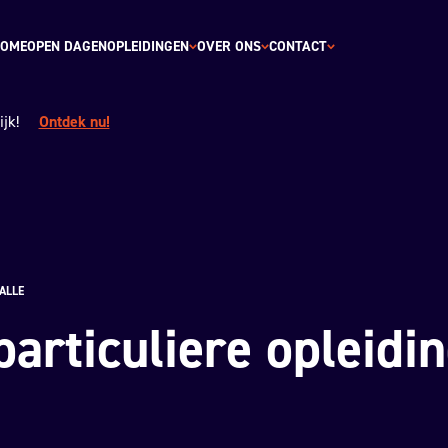
OME
OPEN DAGEN
OPLEIDINGEN
OVER ONS
CONTACT
jk!
Ontdek nu!
ALLE
particuliere opleidi