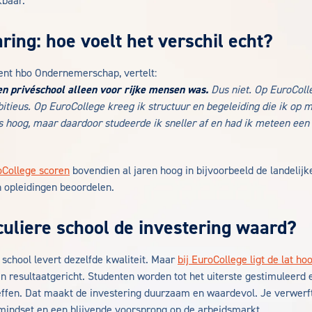
kbaar.
ring: hoe voelt het verschil echt?
ent hbo Ondernemerschap, vertelt:
een privéschool alleen voor rijke mensen was.
Dus niet. Op EuroColl
mbitieus. Op EuroCollege kreeg ik structuur en begeleiding die ik op m
 hoog, maar daardoor studeerde ik sneller af en had ik meteen een
oCollege scoren
bovendien al jaren hoog in bijvoorbeeld de landelij
 opleidingen beoordelen.
iculiere school de investering waard?
e school levert dezelfde kwaliteit. Maar
bij EuroCollege ligt de lat ho
en resultaatgericht. Studenten worden tot het uiterste gestimuleerd e
reffen. Dat maakt de investering duurzaam en waardevol. Je verwerft 
 mindset en een blijvende voorsprong op de arbeidsmarkt.