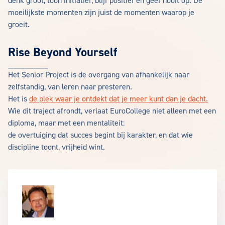
denk groot, toon initiatief, blijf positief en geef nooit op. De
moeilijkste momenten zijn juist de momenten waarop je
groeit.
Rise Beyond Yourself
Het Senior Project is de overgang van afhankelijk naar
zelfstandig, van leren naar presteren.
Het is
de plek waar je ontdekt dat je meer kunt dan je dacht.
Wie dit traject afrondt, verlaat EuroCollege niet alleen met een
diploma, maar met een mentaliteit:
de overtuiging dat succes begint bij karakter, en dat wie
discipline toont, vrijheid wint.