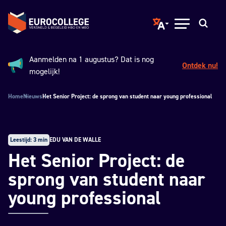
Spring naar hoofdinhoud
Terug naar de homepage
Translate page to ano
Open menu
Zoeken
Aanmelden na 1 augustus? Dat is nog
Ontdek nu!
Aankondiging:
mogelijk!
Home
Nieuws
Het Senior Project: de sprong van student naar young professional
Leestijd: 3 min
EDU VAN DE WALLE
Het Senior Project: de
sprong van student naar
young professional