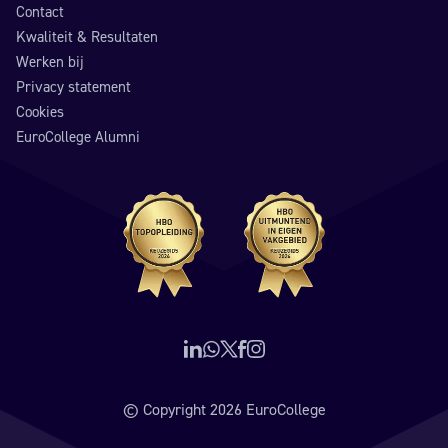
Contact
Kwaliteit & Resultaten
Werken bij
Privacy statement
Cookies
EuroCollege Alumni
Volg ons op LinkedIn
Neem contact op via WhatsApp
Volg ons op X (voorheen Twitter)
Volg ons op Facebook
Volg ons op Instagram
© Copyright 2026 EuroCollege