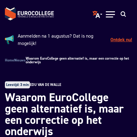
Spring naar hoofdinhoud
Terug naar de homepage
Translate page to ano
Open menu
Zoeken
Aanmelden na 1 augustus? Dat is nog
Ontdek nu!
Aankondiging:
mogelijk!
Waarom EuroCollege geen alternatief is, maar een correctie op het
Home
Nieuws
onderwijs
Leestijd: 3 min
EDU VAN DE WALLE
Waarom EuroCollege
geen alternatief is, maar
een correctie op het
onderwijs