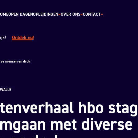
OME
OPEN DAGEN
OPLEIDINGEN
OVER ONS
CONTACT
jk!
Ontdek nu!
rse mensen en druk
 WALLE
tenverhaal hbo stag
omgaan met diverse