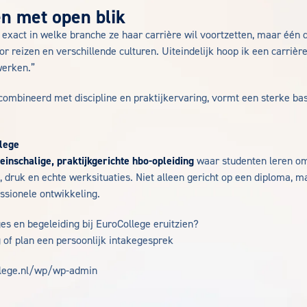
en met open blik
exact in welke branche ze haar carrière wil voortzetten, maar één di
oor reizen en verschillende culturen. Uiteindelijk hoop ik een carrièr
werken.”
combineerd met discipline en praktijkervaring, vormt een sterke ba
lege
leinschalige, praktijkgerichte hbo-opleiding
waar studenten leren o
, druk en echte werksituaties. Niet alleen gericht op een diploma, 
ssionele ontwikkeling.
es en begeleiding bij EuroCollege eruitzien?
of plan een persoonlijk intakegesprek
llege.nl/wp/wp-admin