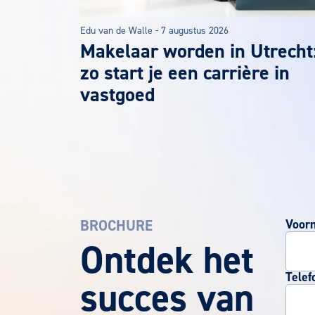
Edu van de Walle
-
7 augustus 2026
Makelaar worden in Utrecht
zo start je een carrière in
vastgoed
BROCHURE
Voor
EuroCollege Brochure aanvragen
Ontdek het
Telef
succes van