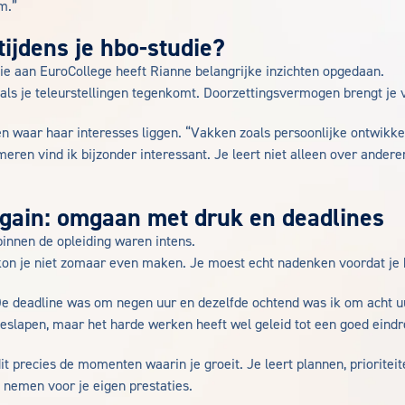
m.”
tijdens je hbo-studie?
die aan EuroCollege heeft Rianne belangrijke inzichten opgedaan.
k als je teleurstellingen tegenkomt. Doorzettingsvermogen brengt je
n waar haar interesses liggen. “Vakken zoals persoonlijke ontwikke
eren vind ik bijzonder interessant. Je leert niet alleen over ander
 gain: omgaan met druk en deadlines
binnen de opleiding waren intens.
on je niet zomaar even maken. Je moest echt nadenken voordat je 
e deadline was om negen uur en dezelfde ochtend was ik om acht u
geslapen, maar het harde werken heeft wel geleid tot een goed eindr
it precies de momenten waarin je groeit. Je leert plannen, prioriteit
 nemen voor je eigen prestaties.