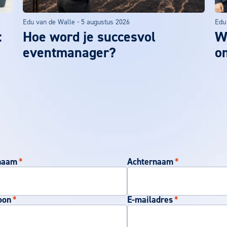
Edu van de Walle
-
5 augustus 2026
Edu
:
Hoe word je succesvol
We
eventmanager?
o
naam
*
Achternaam
*
oon
*
E-mailadres
*