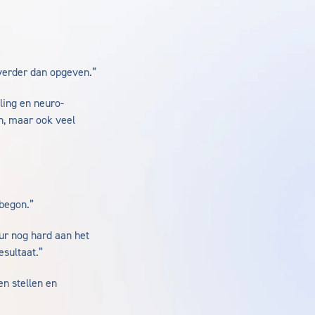
 verder dan opgeven.”
ling en neuro-
en, maar ook veel
begon.”
ur nog hard aan het
esultaat.”
en stellen en