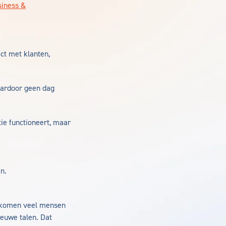
siness &
ct met klanten,
waardoor geen dag
tie functioneert, maar
n.
me komen veel mensen
ieuwe talen. Dat