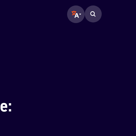
Translate page to another langu
Zoeken op de pagina.
e: