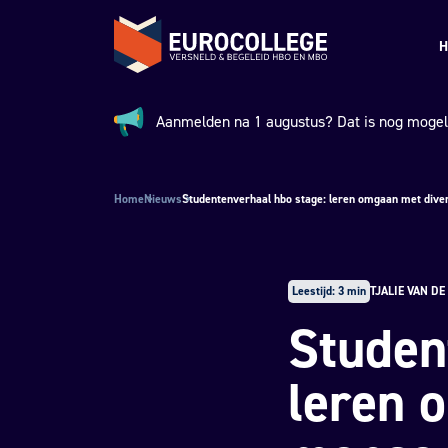
Spring naar hoofdinhoud
Terug naar de homepage
H
Aanmelden na 1 augustus? Dat is nog mogeli
Aankondiging:
Home
Nieuws
Studentenverhaal hbo stage: leren omgaan met dive
Leestijd: 3 min
TJALIE VAN DE
Studen
leren 