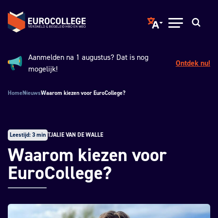
Spring naar hoofdinhoud
Terug naar de homepage
Translate page to ano
Open menu
Zoeken
Aanmelden na 1 augustus? Dat is nog
Ontdek nu!
Aankondiging:
mogelijk!
Home
Nieuws
Waarom kiezen voor EuroCollege?
Leestijd: 3 min
TJALIE VAN DE WALLE
Waarom kiezen voor
EuroCollege?