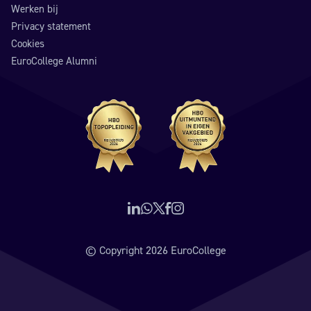
Werken bij
Privacy statement
Cookies
EuroCollege Alumni
Volg ons op LinkedIn
Neem contact op via WhatsApp
Volg ons op X (voorheen Twitter)
Volg ons op Facebook
Volg ons op Instagram
© Copyright 2026 EuroCollege