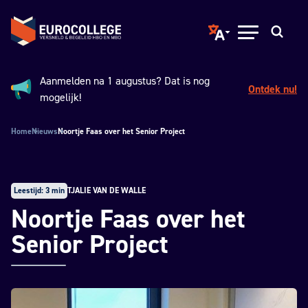
Spring naar hoofdinhoud
Terug naar de homepage
Translate page to ano
Open menu
Zoeken
Aanmelden na 1 augustus? Dat is nog
Ontdek nu!
Aankondiging:
mogelijk!
Home
Nieuws
Noortje Faas over het Senior Project
Leestijd: 3 min
TJALIE VAN DE WALLE
Noortje Faas over het
Senior Project