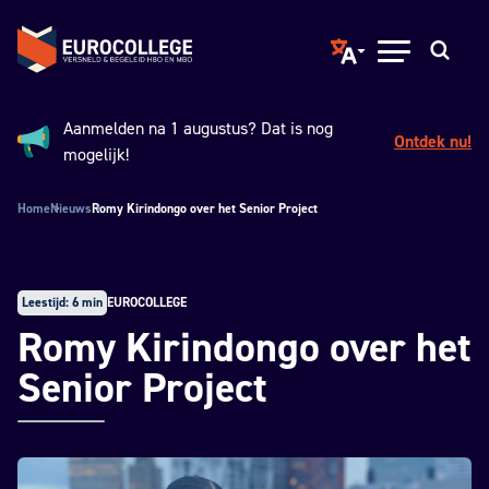
Spring naar hoofdinhoud
Terug naar de homepage
Translate page to ano
Open menu
Zoeken
Aanmelden na 1 augustus? Dat is nog
Ontdek nu!
Aankondiging:
mogelijk!
Home
Nieuws
Romy Kirindongo over het Senior Project
Leestijd: 6 min
EUROCOLLEGE
Romy Kirindongo over het
Senior Project