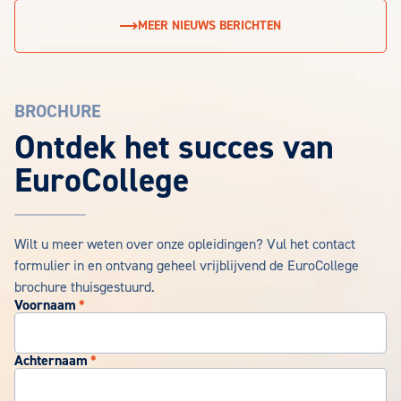
MEER NIEUWS BERICHTEN
BROCHURE
EuroCollege Brochure aanvragen
Ontdek het succes van
EuroCollege
Wilt u meer weten over onze opleidingen? Vul het contact
formulier in en ontvang geheel vrijblijvend de EuroCollege
brochure thuisgestuurd.
Voornaam
*
Achternaam
*