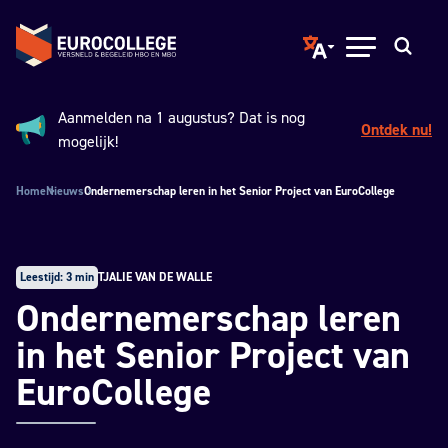
Spring naar hoofdinhoud
Terug naar de homepage
Translate page to ano
Open menu
Zoeken
Aanmelden na 1 augustus? Dat is nog
Ontdek nu!
Aankondiging:
mogelijk!
Home
Nieuws
Ondernemerschap leren in het Senior Project van EuroCollege
Leestijd: 3 min
TJALIE VAN DE WALLE
Ondernemerschap leren
in het Senior Project van
EuroCollege