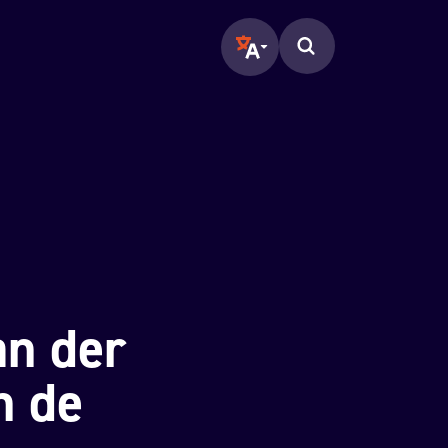
Translate page to another langu
Zoeken op de pagina.
an der
n de