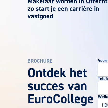
Makelaar worden in Utrecht
zo start je een carrière in
vastgoed
BROCHURE
Voor
EuroCollege Brochure aanvragen
Ontdek het
Telef
succes van
EuroCollege
Welke