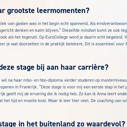
ar grootste leermomenten?
iek van gasten was in het begin echt spannend. Als eindverantwoorde
sgericht denken en kalm blijven.” Diezelfde mindset komt ze ook teg
ook als het tegenzit. Op EuroCollege word je daarin echt begeleid. V
eer je wat doorzetten in de praktijk betekent. Dit is essentieel voor 
deze stage bij aan haar carrière?
e wil na haar mbo- en hbo-diploma verder studeren op masterniveau. 
openen in Frankrijk. “Deze stage is voor mij een eerste stap in het 
ijk geeft mij de ervaring die ik nodig heb. Zo kan ik Anna leert on
at het tijd en moeite kost. Maar ik leer hier veel. De coaching van sc
tage in het buitenland zo waardevol?