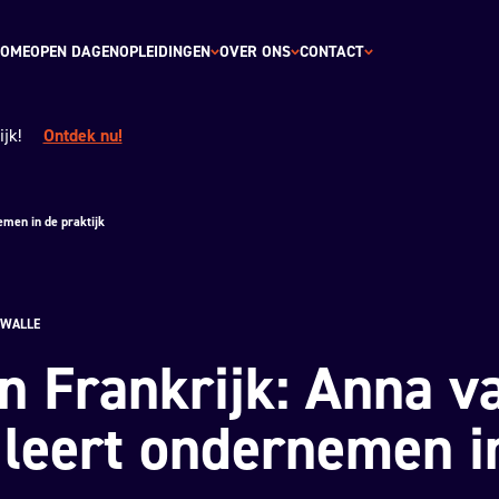
OME
OPEN DAGEN
OPLEIDINGEN
OVER ONS
CONTACT
jk!
Ontdek nu!
emen in de praktijk
 WALLE
in Frankrijk: Anna v
 leert ondernemen i