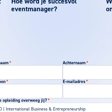
:
Hoe word je succesvol
We
eventmanager?
o
naam
*
Achternaam
*
oon
*
E-mailadres
*
 opleiding overweeg jij?
*