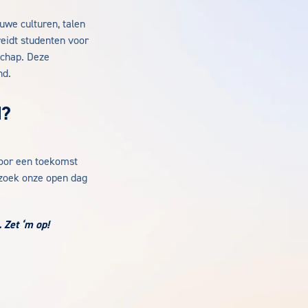
uwe culturen, talen
eidt studenten voor
schap. Deze
nd.
d?
voor een toekomst
ezoek onze open dag
. Zet ‘m op!