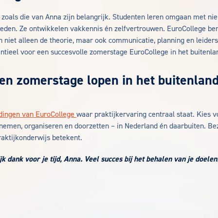
 zoals die van Anna zijn belangrijk. Studenten leren omgaan met nie
eden. Ze ontwikkelen vakkennis én zelfvertrouwen. EuroCollege ber
n niet alleen de theorie, maar ook communicatie, planning en leider
entieel voor een succesvolle zomerstage EuroCollege in het buitenla
 een zomerstage lopen in het buitenlan
dingen van EuroCollege
waar praktijkervaring centraal staat. Kies 
rnemen, organiseren en doorzetten – in Nederland én daarbuiten. B
raktijkonderwijs betekent.
k dank voor je tijd, Anna. Veel succes bij het behalen van je doelen