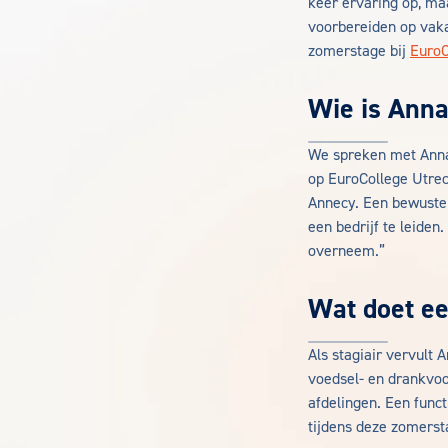
keer ervaring op, ma
voorbereiden op vaka
zomerstage bij
EuroC
Wie is Anna
We spreken met Anna
op EuroCollege Utrec
Annecy. Een bewuste k
een bedrijf te leiden.
overneem.”
Wat doet ee
Als stagiair vervult 
voedsel- en drankvoo
afdelingen. Een funct
tijdens deze zomerst