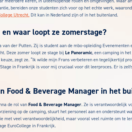
ar meerdere keren, in uiteenlopende rollen en omgevingen. Waar an
ntie, bereiden onze studenten zich voor op het echte werk, waarond
ollege Utrecht.
Dit kan in Nederland zijn of in het buitenland.
 en waar loopt ze zomerstage?
 van der Putten. Zij is student aan de mbo-opleiding Evenementen
ht. Deze zomer loopt ze stage bij
Le Panoramic
, een camping in he
euze, zegt ze. “Ik wilde mijn Frans verbeteren en tegelijkertijd pr
 Stage in Frankrijk is voor mij cruciaal voor dit leerproces. Er is zelf
n Food & Beverage Manager in het bu
Anna de rol van
Food & Beverage Manager
. Ze is verantwoordelijk 
rziening op de camping, stuurt het personeel aan en ondersteunt w
ie met veel verantwoordelijkheid, maar vooral veel ruimte om te ler
age EuroCollege in Frankrijk.