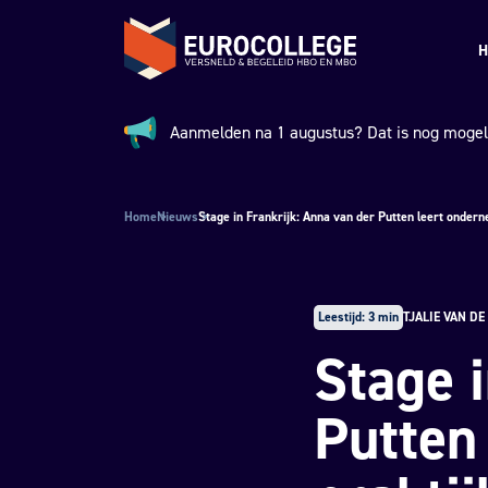
Spring naar hoofdinhoud
Terug naar de homepage
H
Aanmelden na 1 augustus? Dat is nog mogeli
Aankondiging:
Home
Nieuws
Stage in Frankrijk: Anna van der Putten leert ondern
Leestijd: 3 min
TJALIE VAN DE
Stage 
Putten