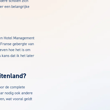
dere scholen zich
er een belangrijke
 en Hotel Management
t Franse gebergte van
oeven hoe het is om
s kans dat ik het later
itenland?
voor de complete
aar nodig ook andere
en, wat vooral geldt