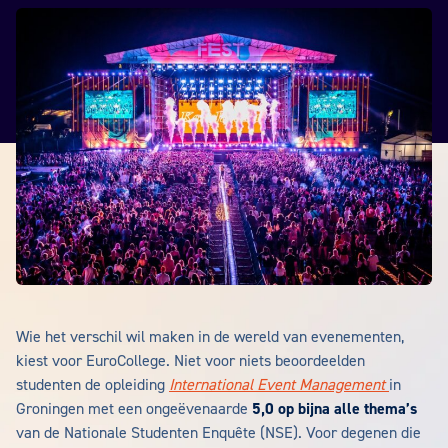
Wie het verschil wil maken in de wereld van evenementen,
kiest voor EuroCollege. Niet voor niets beoordeelden
studenten de opleiding
International Event Management
in
Groningen met een ongeëvenaarde
5,0 op bijna alle thema’s
van de Nationale Studenten Enquête (NSE). Voor degenen die