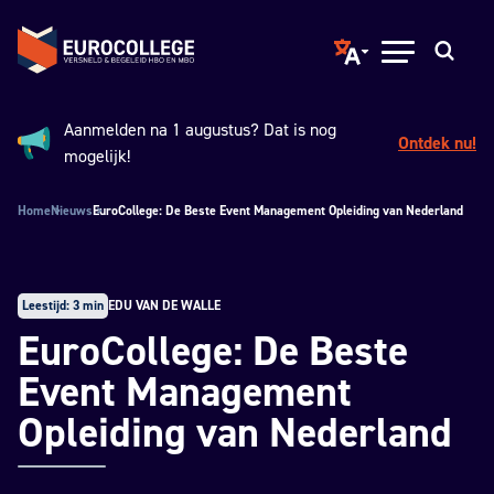
Spring naar hoofdinhoud
Terug naar de homepage
Translate page to ano
Open menu
Zoeken
Aanmelden na 1 augustus? Dat is nog
Ontdek nu!
Aankondiging:
mogelijk!
Home
Nieuws
EuroCollege: De Beste Event Management Opleiding van Nederland
Leestijd: 3 min
EDU VAN DE WALLE
EuroCollege: De Beste
Event Management
Opleiding van Nederland