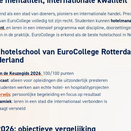
 mentaliteit, internationale kwaliteit
nd als een stad van doeners, pioniers en internationale handel. Pre
van EuroCollege volledig tot zijn recht. Studenten kunnen
hotelman
nt
,
en leren in een intensief programma wat discipline, doorzettin
 in de praktijk. EuroCollege is erkend als de beste hotelschool in N
hotelschool van EuroCollege Rotter
derland
in de Keuzegids 2026
:
100/100 punten
caat
: alleen voor opleidingen die uitzonderlijk presteren
studenten werken aan echte hotel- en hospitalityprojecten
erwijs
: persoonlijke begeleiding en focus op resultaat
namiek
: leren in een stad die internationaal verbonden is
aagt versneld
026: objectieve vergelijking