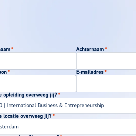
naam
*
Achternaam
*
oon
*
E-mailadres
*
 opleiding overweeg jij?
*
 locatie overweeg jij?
*