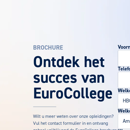
BROCHURE
Voor
EuroCollege Brochure aanvragen
Ontdek het
Telef
succes van
EuroCollege
Welke
Welke
Wilt u meer weten over onze opleidingen?
Vul het contact formulier in en ontvang