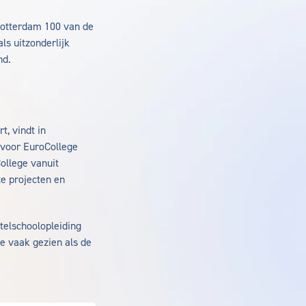
 Rotterdam 100 van de
ls uitzonderlijk
nd.
t, vindt in
 voor EuroCollege
College vanuit
te projecten en
elschoolopleiding
ge vaak gezien als de