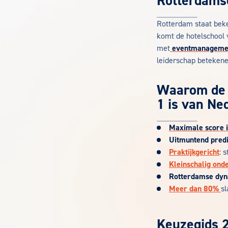
Rotterdamse
Rotterdam staat beke
komt de hotelschool 
met
eventmanageme
leiderschap betekenen
Waarom de 
1 is van Ne
Maximale score 
Uitmuntend predi
Praktijkgericht
: 
Kleinschalig ond
Rotterdamse dy
Meer dan 80%
sl
Keuzegids 2