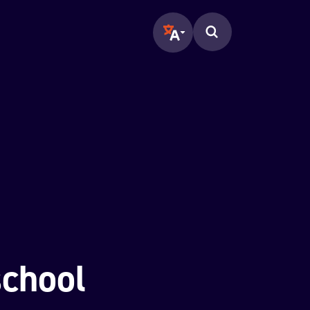
Translate page to another langu
Zoeken op de pagina.
school