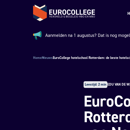
Spring naar hoofdinhoud
Terug naar de homepage
H
Aanmelden na 1 augustus? Dat is nog mogeli
Aankondiging:
Home
Nieuws
EuroCollege hotelschool Rotterdam: de beste hotels
Leestijd: 2 min
EDU VAN DE W
EuroCo
Rotter