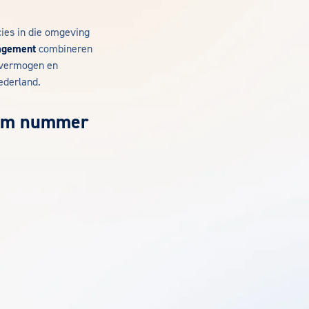
cies in die omgeving
agement
combineren
gsvermogen en
ederland.
dam nummer