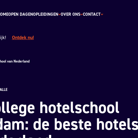
OME
OPEN DAGEN
OPLEIDINGEN
OVER ONS
CONTACT
jk!
Ontdek nu!
chool van Nederland
ALLE
llege hotelschool
dam: de beste hotel