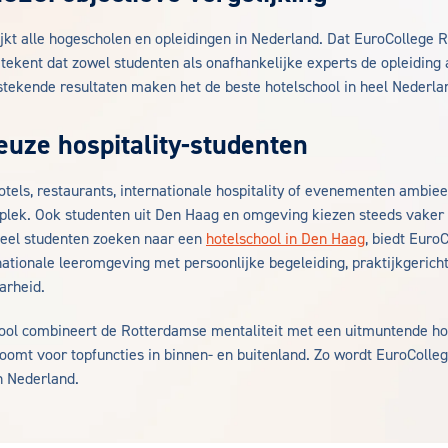
jkt alle hogescholen en opleidingen in Nederland. Dat EuroCollege
tekent dat zowel studenten als onafhankelijke experts de opleiding a
stekende resultaten maken het de beste hotelschool in heel Nederla
euze hospitality-studenten
otels, restaurants, internationale hospitality of evenementen ambieer
plek. Ook studenten uit Den Haag en omgeving kiezen steeds vaker
eel studenten zoeken naar een
hotelschool in Den Haag
, biedt Euro
ationale leeromgeving met persoonlijke begeleiding, praktijkgerich
arheid.
ol combineert de Rotterdamse mentaliteit met een uitmuntende hot
toomt voor topfuncties in binnen- en buitenland. Zo wordt EuroColle
n Nederland.