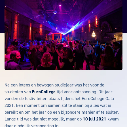
Na een intens en bewogen studiejaar was het voor de
studenten van
EuroCollege
tijd voor ontspanning. Dit jaar
vonden de festiviteiten plaats tijdens het EuroCollege Gala
2021. Een moment om samen stil te staan bij alles wat is
bereikt en om het jaar op een bijzondere manier af te sluiten.
Lange tijd was dat niet mogelijk, maar op
10 juli 2021
kwam
daar eindelijk verandering in.