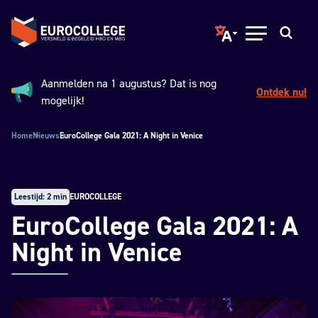
Spring naar hoofdinhoud
Terug naar de homepage
Translate page to ano
Open menu
Zoeken
Aanmelden na 1 augustus? Dat is nog
Ontdek nu!
Aankondiging:
mogelijk!
Home
Nieuws
EuroCollege Gala 2021: A Night in Venice
Leestijd: 2 min
EUROCOLLEGE
EuroCollege Gala 2021: A
Night in Venice