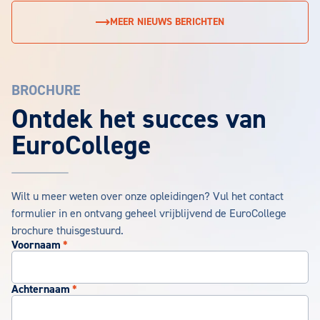
MEER NIEUWS BERICHTEN
BROCHURE
EuroCollege Brochure aanvragen
Ontdek het succes van
EuroCollege
Wilt u meer weten over onze opleidingen? Vul het contact
formulier in en ontvang geheel vrijblijvend de EuroCollege
brochure thuisgestuurd.
Voornaam
*
Achternaam
*