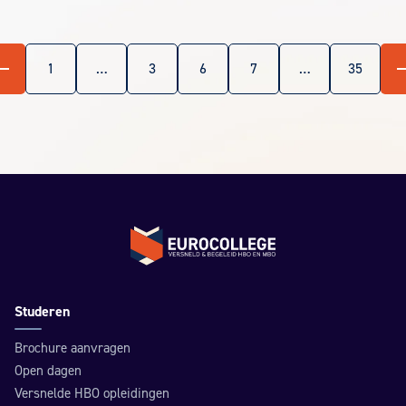
ige
Volg
1
…
3
6
7
…
35
Terug naar de homepage
Studeren
Brochure aanvragen
Open dagen
Versnelde HBO opleidingen