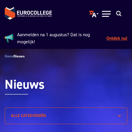
Spring naar hoofdinhoud
Terug naar de homepage
Translate page to ano
Open menu
Zoeken
Aanmelden na 1 augustus? Dat is nog
Ontdek nu!
Aankondiging:
mogelijk!
Home
Nieuws
Nieuws
ALLE CATEGORIEËN