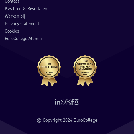
Contact
Kwaliteit & Resultaten
Werken bij
Privacy statement
Cookies
EuroCollege Alumni
Volg ons op LinkedIn
Neem contact op via WhatsApp
Volg ons op X (voorheen Twitter)
Volg ons op Facebook
Volg ons op Instagram
© Copyright 2026 EuroCollege