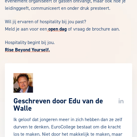
evenement organiseert of gasten ontvangt, maar ook hoe je
leidinggeeft, communiceert en onder druk presteert.
Wil jij ervaren of hospitality bij jou past?
Meld je aan voor een
open dag
of vraag de brochure aan.
Hospitality begint bij jou.
Rise Beyond Yourself.
Geschreven door
Edu van de
LinkedIn
Walle
Ik geloof dat jongeren meer in zich hebben dan ze zelf
durven te denken. EuroCollege bestaat om die kracht
los te maken. Niet door het makkelijk te maken, maar