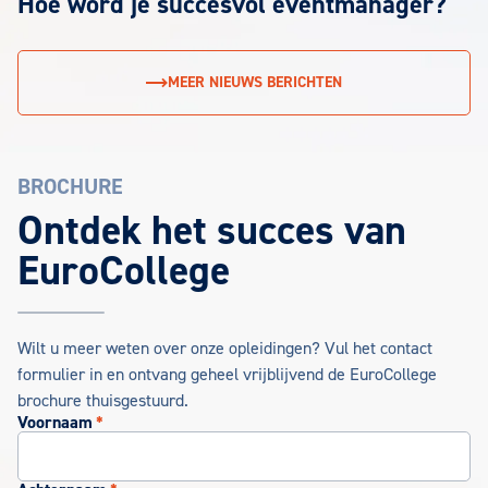
Hoe word je succesvol eventmanager?
MEER NIEUWS BERICHTEN
BROCHURE
EuroCollege Brochure aanvragen
Ontdek het succes van
EuroCollege
Wilt u meer weten over onze opleidingen? Vul het contact
formulier in en ontvang geheel vrijblijvend de EuroCollege
brochure thuisgestuurd.
Voornaam
*