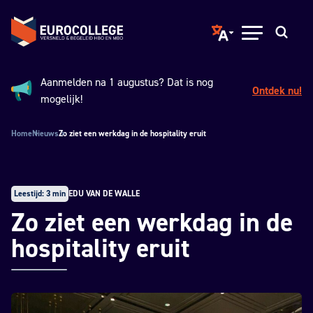
Spring naar hoofdinhoud
Terug naar de homepage
Translate page to ano
Open menu
Zoeken
Aanmelden na 1 augustus? Dat is nog
Ontdek nu!
Aankondiging:
mogelijk!
Home
Nieuws
Zo ziet een werkdag in de hospitality eruit
Leestijd: 3 min
EDU VAN DE WALLE
Zo ziet een werkdag in de
hospitality eruit