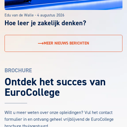
Edu van de Walle
-
4 augustus 2026
Hoe leer je zakelijk denken?
MEER NIEUWS BERICHTEN
BROCHURE
EuroCollege Brochure aanvragen
Ontdek het succes van
EuroCollege
Wilt u meer weten over onze opleidingen? Vul het contact
formulier in en ontvang geheel vrijblijvend de EuroCollege
brochure thuisgestuurd.