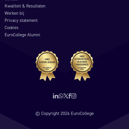
Kwaliteit & Resultaten
Werken bij
Privacy statement
Cookies
EuroCollege Alumni
Volg ons op LinkedIn
Neem contact op via WhatsApp
Volg ons op X (voorheen Twitter)
Volg ons op Facebook
Volg ons op Instagram
© Copyright 2026 EuroCollege