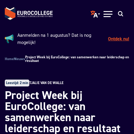
Spring naar hoofdinhoud
Terug naar de homepage
Translate page to ano
Open menu
Zoeken
Aanmelden na 1 augustus? Dat is nog
Ontdek nu!
Aankondiging:
mogelijk!
Project Week bij EuroCollege: van samenwerken naar leiderschap en
Home
Nieuws
resultaat
Leestijd: 2 min
TJALIE VAN DE WALLE
Project Week bij
EuroCollege: van
samenwerken naar
leiderschap en resultaat