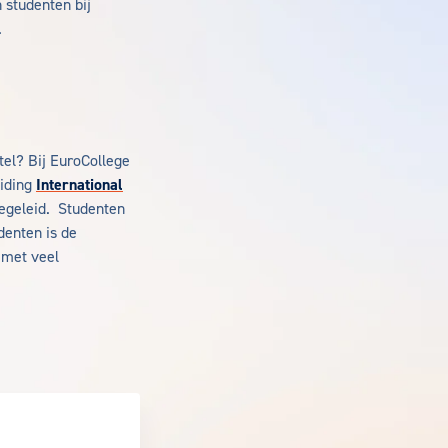
 studenten bij
.
tel? Bij EuroCollege
eiding
International
 begeleid. Studenten
denten is de
r met veel