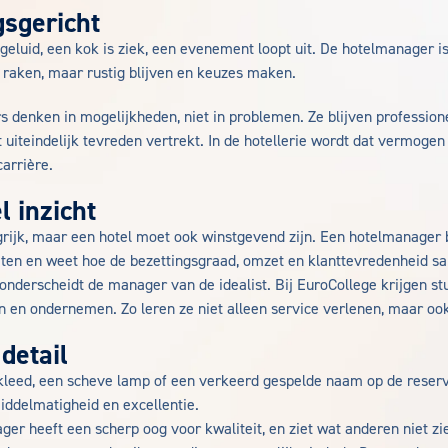
gsgericht
geluid, een kok is ziek, een evenement loopt uit. De hotelmanager i
k raken, maar rustig blijven en keuzes maken.
 denken in mogelijkheden, niet in problemen. Ze blijven professione
 uiteindelijk tevreden vertrekt. In de hotellerie wordt dat vermogen
arrière.
l inzicht
ngrijk, maar een hotel moet ook winstgevend zijn. Een hotelmanager 
aten en weet hoe de bezettingsgraad, omzet en klanttevredenheid 
onderscheidt de manager van de idealist. Bij EuroCollege krijgen st
n en ondernemen. Zo leren ze niet alleen service verlenen, maar ook
detail
lkleed, een scheve lamp of een verkeerd gespelde naam op de reser
iddelmatigheid en excellentie.
r heeft een scherp oog voor kwaliteit, en ziet wat anderen niet zie