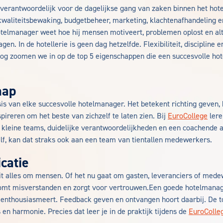
verantwoordelijk voor de dagelijkse gang van zaken binnen het hote
kwaliteitsbewaking, budgetbeheer, marketing, klachtenafhandeling e
telmanager weet hoe hij mensen motiveert, problemen oplost en alti
gen. In de hotellerie is geen dag hetzelfde. Flexibiliteit, discipline e
log zoomen we in op de top 5 eigenschappen die een succesvolle h
hap
sis van elke succesvolle hotelmanager. Het betekent richting geven,
ireren om het beste van zichzelf te laten zien. Bij
EuroCollege
lere
g: kleine teams, duidelijke verantwoordelijkheden en een coachende 
lf, kan dat straks ook aan een team van tientallen medewerkers.
catie
aait alles om mensen. Of het nu gaat om gasten, leveranciers of med
mt misverstanden en zorgt voor vertrouwen.Een goede hotelmanage
en enthousiasmeert. Feedback geven en ontvangen hoort daarbij. De t
 en harmonie. Precies dat leer je in de praktijk tijdens de
EuroColle