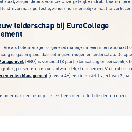
l staat, zorgen details voor die onvergetelijke indruk. Daarom leren
 te streven naar perfectie, zonder hun menselijke maat te verliezen
ouw leiderschap bij EuroCollege
gement
rière als hotelmanager of general manager in een internationaal ho
nodig is: gastvrijheid, doorzettingsvermogen en leiderschap. De opl
 Management
(HBO) is versneld (3 jaar), kleinschalig en persoonlijk
begroten, presenteren en verantwoordelijkheid nemen. Voor mbo-stu
venementen Management
(niveau 4+) een intensief traject van 2 jaa
je meer dan een beroep. Je leert een mentaliteit die deuren opent.