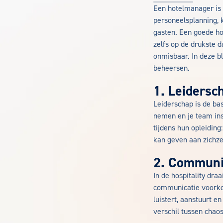
Een hotelmanager is 
personeelsplanning, 
gasten. Een goede ho
zelfs op de drukste da
onmisbaar. In deze b
beheersen.
1. Leidersc
Leiderschap is de ba
nemen en je team insp
tijdens hun opleidin
kan geven aan zichze
2. Communi
In de hospitality dr
communicatie voorko
luistert, aanstuurt 
verschil tussen chaos