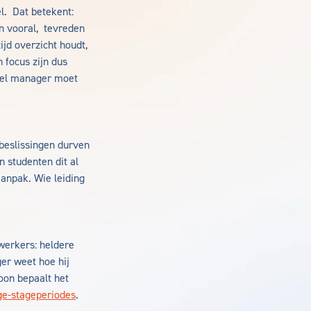
l. Dat betekent:
n vooral, tevreden
jd overzicht houdt,
n focus zijn dus
otel manager moet
 beslissingen durven
n studenten dit al
aanpak. Wie leiding
ewerkers: heldere
r weet hoe hij
oon bepaalt het
ge-stageperiodes
.