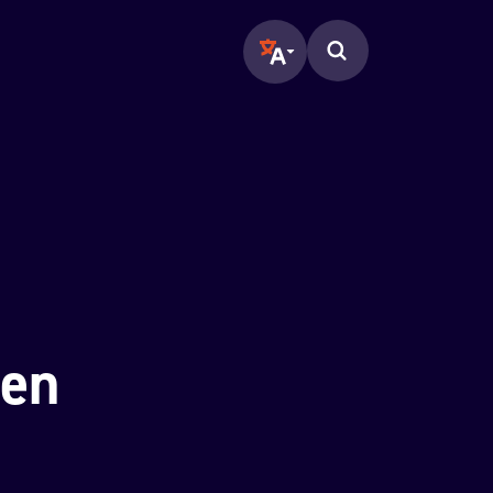
Translate page to another langu
Zoeken op de pagina.
een