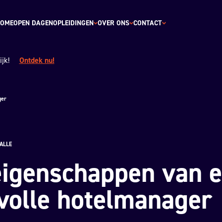
OME
OPEN DAGEN
OPLEIDINGEN
OVER ONS
CONTACT
jk!
Ontdek nu!
ger
ALLE
eigenschappen van 
volle hotelmanager