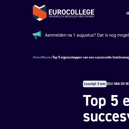
Spring naar hoofdinhoud
Terug naar de homepage
H
Aanmelden na 1 augustus? Dat is nog mogeli
Aankondiging:
Home
Nieuws
Top 5 eigenschappen van een succesvolle hotelmana
Leestijd: 3 min
EDU VAN DE W
Top 5 
succes