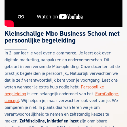
Kleinschalige Mbo
Business School met
persoonlijke begeleiding
In 2 jaar leer je veel over e-commerce. Je leert ook over
digitale marketing, aanpakken en ondernemerschap. Dit
gebeurt in een versnelde Mbo-opleiding. Onze docenten uit de
praktijk begeleiden je persoonlijk,. Natuurlijk verwachten we
dat je zelf verantwoordelijk bent voor je voortgang. Laat ons
weten wanneer je extra hulp nodig hebt.
Persoonlijke
begeleiding
is een belangrijk onderdeel van het
EuroCollege-
concept
. Wij helpen je, maar verwachten ook veel van je. We
pamperen je niet. In plaats daarvan leren we je om
verantwoordelijkheid te nemen en zelfstandig keuzes te
maken.
Zelfdiscipline, initiatief en inzet
zijn onmisbare