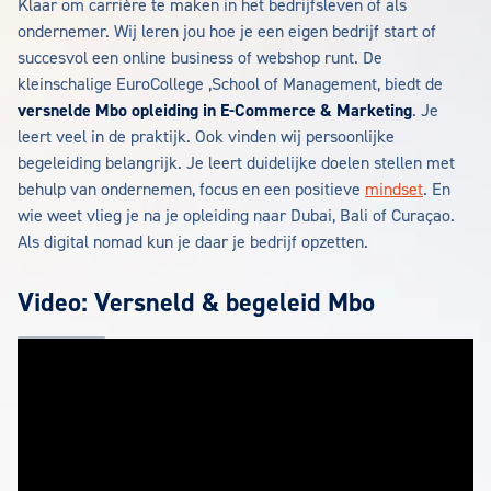
Klaar om carrière te maken in het bedrijfsleven of als
ondernemer. Wij leren jou hoe je een eigen bedrijf start of
succesvol een online business of webshop runt. De
kleinschalige EuroCollege ,School of Management, biedt de
versnelde Mbo opleiding in E-Commerce & Marketing
. Je
leert veel in de praktijk. Ook vinden wij persoonlijke
begeleiding belangrijk. Je leert duidelijke doelen stellen met
behulp van ondernemen, focus en een positieve
mindset
. En
wie weet vlieg je na je opleiding naar Dubai, Bali of Curaçao.
Als digital nomad kun je daar je bedrijf opzetten.
Video: Versneld & begeleid Mbo