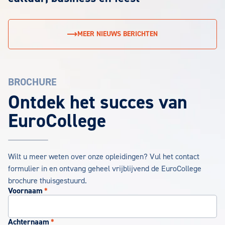
MEER NIEUWS BERICHTEN
BROCHURE
EuroCollege Brochure aanvragen
Ontdek het succes van
EuroCollege
Wilt u meer weten over onze opleidingen? Vul het contact
formulier in en ontvang geheel vrijblijvend de EuroCollege
brochure thuisgestuurd.
Voornaam
*
Achternaam
*