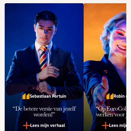
Sebastiaan Fortuin
Robin de
“De betere versie van jezelf
“Op EuroColleg
worden!”
werken voor je
Lees mijn verhaal
Lees mijn 