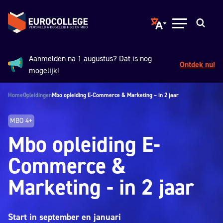
Spring naar hoofdinhoud
Terug naar de homepage
Translate page to ano
Open menu
Zoeken
Aanmelden na 1 augustus? Dat is nog
Ontdek nu!
Aankondiging:
mogelijk!
Home
Opleidingen
Mbo opleiding E-Commerce & Marketing – in 2 jaar
MBO 4+
Mbo opleiding E-
Commerce &
Marketing - in 2 jaar
Start in september en januari