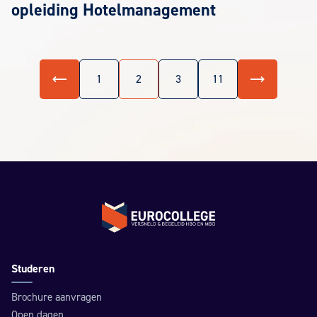
opleiding Hotelmanagement
Vorige
Volgende
1
2
3
11
Terug naar de homepage
Studeren
Brochure aanvragen
Open dagen