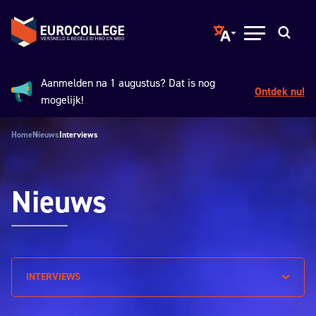
Spring naar hoofdinhoud
Terug naar de homepage
Translate page to ano
Open menu
Zoeken
Aanmelden na 1 augustus? Dat is nog
Ontdek nu!
Aankondiging:
mogelijk!
Home
Nieuws
Interviews
Nieuws
INTERVIEWS