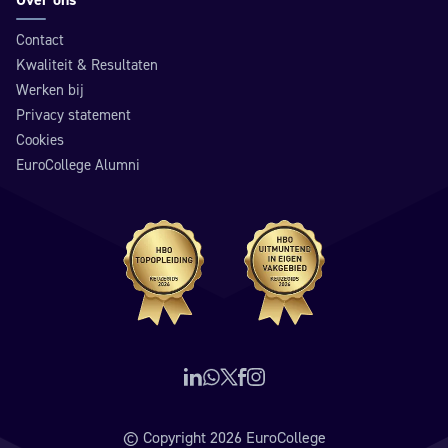
Over ons
Contact
Kwaliteit & Resultaten
Werken bij
Privacy statement
Cookies
EuroCollege Alumni
Volg ons op LinkedIn
Neem contact op via WhatsApp
Volg ons op X (voorheen Twitter)
Volg ons op Facebook
Volg ons op Instagram
© Copyright 2026 EuroCollege